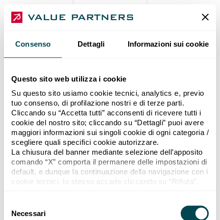
Consenso
Dettagli
Informazioni sui cookie
Questo sito web utilizza i cookie
Su questo sito usiamo cookie tecnici, analytics e, previo
tuo consenso, di profilazione nostri e di terze parti.
Cliccando su “Accetta tutti” acconsenti di ricevere tutti i
cookie del nostro sito; cliccando su “Dettagli” puoi avere
maggiori informazioni sui singoli cookie di ogni categoria /
scegliere quali specifici cookie autorizzare.
La chiusura del banner mediante selezione dell’apposito
comando “X” comporta il permanere delle impostazioni di
default, e dunque la continuazione della navigazione con i
cookie tecnici, lo stesso accade cliccando su “Rifiuta”.
Se vuoi maggiori informazioni sul funzionamento dei
cookie attivi sul sito “
Cookie policy
”.
Selezione del consenso
Necessari